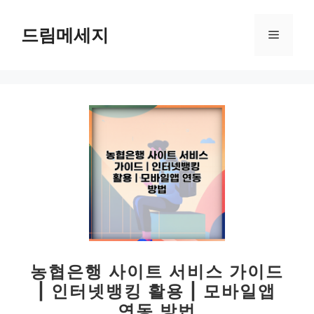
컨
텐
드림메세지
메
츠
로
뉴
건
너
뛰
기
농협은행 사이트 서비스 가이드
| 인터넷뱅킹 활용 | 모바일앱
연동 방법