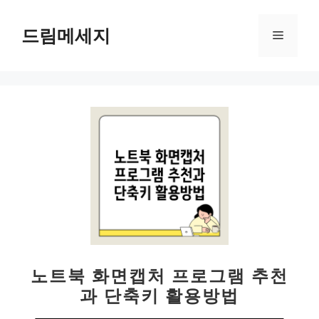
컨
텐
드림메세지
메
츠
로
뉴
건
너
뛰
기
노트북 화면캡처 프로그램 추천
과 단축키 활용방법