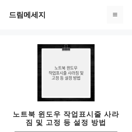
컨
텐
드림메세지
메
츠
로
뉴
건
너
뛰
기
노트북 윈도우 작업표시줄 사라
짐 및 고정 등 설정 방법