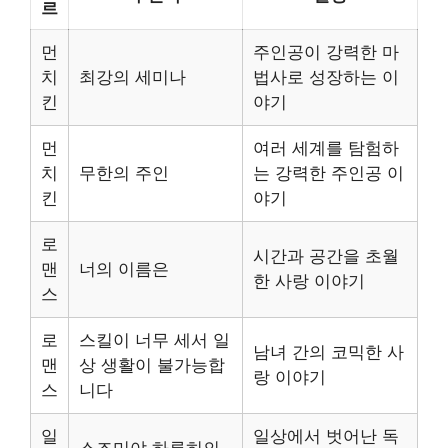
르
먼
주인공이 강력한 마
치
최강의 세미나
법사로 성장하는 이
킨
야기
먼
여러 세계를 탐험하
치
무한의 주인
는 강력한 주인공 이
킨
야기
로
시간과 공간을 초월
맨
너의 이름은
한 사랑 이야기
스
로
스킬이 너무 세서 일
남녀 간의 코믹한 사
맨
상 생활이 불가능합
랑 이야기
스
니다
일
일상에서 벗어난 독
스즈미야 하루히의