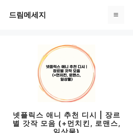
컨
텐
드림메세지
메
츠
로
뉴
건
너
뛰
기
넷플릭스 애니 추천 디시 | 장르
별 갓작 모음 (+먼치킨, 로맨스,
일상물)