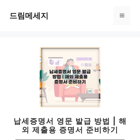
컨
텐
드림메세지
메
츠
로
뉴
건
너
뛰
기
납세증명서 영문 발급 방법 | 해
외 제출용 증명서 준비하기