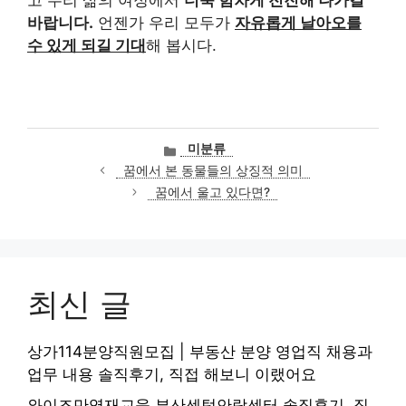
고 우리 삶의 여정에서
더욱 힘차게 전진해 나가길
바랍니다.
언젠가 우리 모두가
자유롭게 날아오를
수 있게 되길 기대
해 봅시다.
카
미분류
테
꿈에서 본 동물들의 상징적 의미
고
꿈에서 울고 있다면?
리
최신 글
상가114분양직원모집 | 부동산 분양 영업직 채용과
업무 내용 솔직후기, 직접 해보니 이랬어요
와이즈만영재교육 부산센텀안락센터 솔직후기, 직