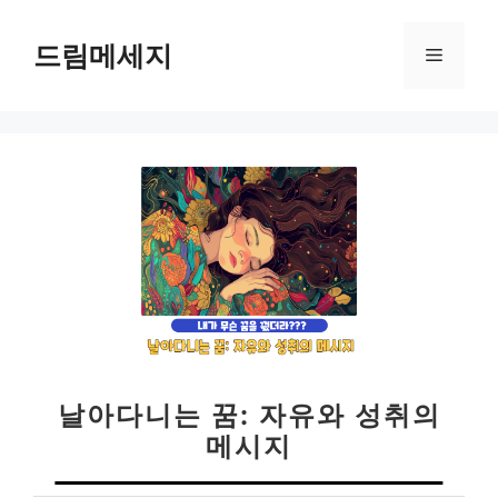
컨
텐
드림메세지
메
츠
로
뉴
건
너
뛰
기
날아다니는 꿈: 자유와 성취의
메시지