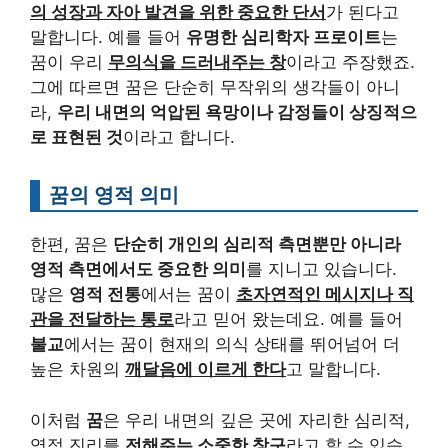
의 성장과 자아 발견을 위한 중요한 단서
가 된다고
말합니다. 예를 들어
유명한 심리학자 프로이트
는
꿈이 우리
무의식을 드러내주는 창
이라고 주장했죠.
그에 따르면 꿈은 단순히 무작위의 생각들이 아니
라,
우리 내면의 억압된 욕망이나 감정들이 상징적으
로 표현된 것
이라고 합니다.
꿈의 영적 의미
한편, 꿈은
단순히 개인의 심리적 측면뿐만 아니라
영적 측면에서도 중요한 의미
를 지니고 있습니다.
많은
영적 전통
에서는 꿈이
초자연적인 메시지나 직
관을 전달하는 통로
라고 믿어 왔는데요. 예를 들어
불교
에서는 꿈이 현재의 의식 상태를 뛰어넘어 더
높은 차원의
깨달음에 이르게 한다
고 말합니다.
이처럼
꿈
은 우리 내면의 깊은 곳에 자리한 심리적,
영적 진리를
전해주는 소중한 창구
라고 할 수 있습