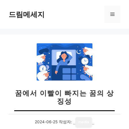
컨
텐
드림메세지
메
츠
로
뉴
건
너
뛰
기
꿈에서 이빨이 빠지는 꿈의 상
징성
2024-06-25
작성자:
media