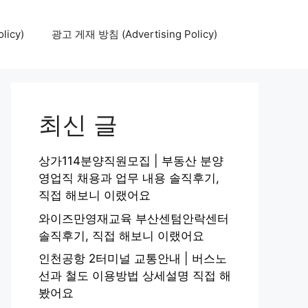
icy)
광고 게재 방침 (Advertising Policy)
최신 글
상가114분양직원모집 | 부동산 분양
영업직 채용과 업무 내용 솔직후기,
직접 해보니 이랬어요
와이즈만영재교육 부산센텀안락센터
솔직후기, 직접 해보니 이랬어요
인천공항 2터미널 교통안내 | 버스노
선과 철도 이용방법 상세설명 직접 해
봤어요