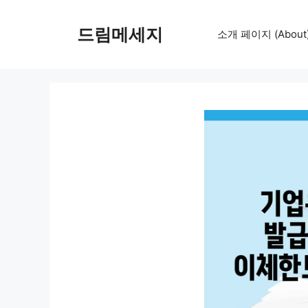
컨
텐
드림메세지
소개 페이지 (About
츠
로
건
너
뛰
기