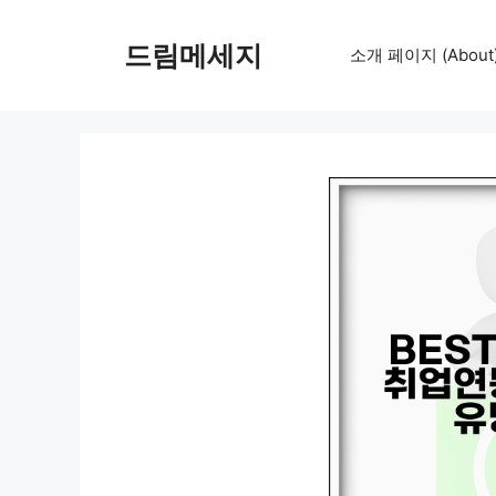
컨
텐
드림메세지
소개 페이지 (About
츠
로
건
너
뛰
기