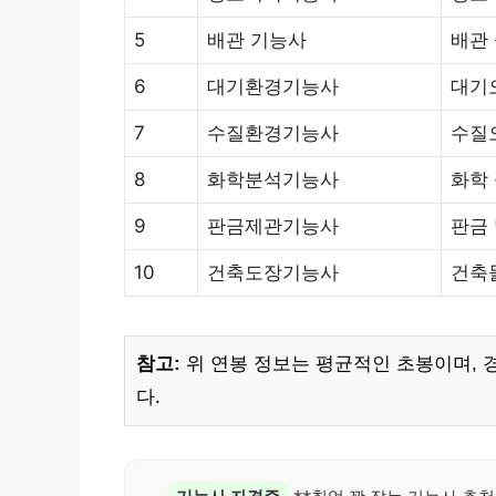
5
배관 기능사
배관 
6
대기환경기능사
대기
7
수질환경기능사
수질
8
화학분석기능사
화학
9
판금제관기능사
판금 
10
건축도장기능사
건축
참고:
위 연봉 정보는 평균적인 초봉이며, 경
다.