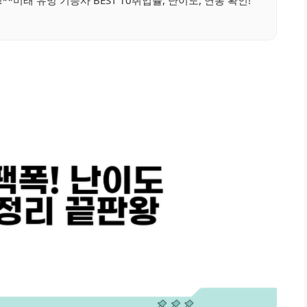
**미래 유망 기능사 BEST 10취업률, 난이도, 연봉 확인!