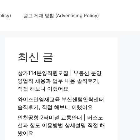
icy)
광고 게재 방침 (Advertising Policy)
최신 글
상가114분양직원모집 | 부동산 분양
영업직 채용과 업무 내용 솔직후기,
직접 해보니 이랬어요
와이즈만영재교육 부산센텀안락센터
솔직후기, 직접 해보니 이랬어요
인천공항 2터미널 교통안내 | 버스노
선과 철도 이용방법 상세설명 직접 해
봤어요