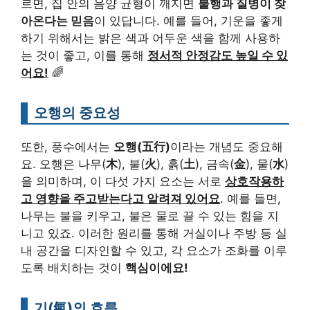
르면, 집 안의 음양 균형이 깨지면
불행과 질병이 찾
아온다는 믿음
이 있답니다. 예를 들어, 기운을 좋게
하기 위해서는 밝은 색과 어두운 색을 함께 사용하
는 것이 좋고, 이를 통해
정서적 안정감도 높일 수 있
어요!
🌈
오행의 중요성
또한, 풍수에서는
오행(五行)
이라는 개념도 중요해
요. 오행은 나무(
木
), 불(
火
), 흙(
土
), 금속(
金
), 물(
水
)
을 의미하며, 이 다섯 가지 요소는 서로
상호작용하
고 영향을 주고받는다고 알려져 있어요
. 예를 들면,
나무는 불을 키우고, 불은 물로 끌 수 있는 힘을 지
니고 있죠. 이러한 원리를 통해 거실이나 주방 등 실
내 공간을 디자인할 수 있고, 각 요소가 조화를 이루
도록 배치하는 것이
핵심이에요!
기(氣)의 흐름