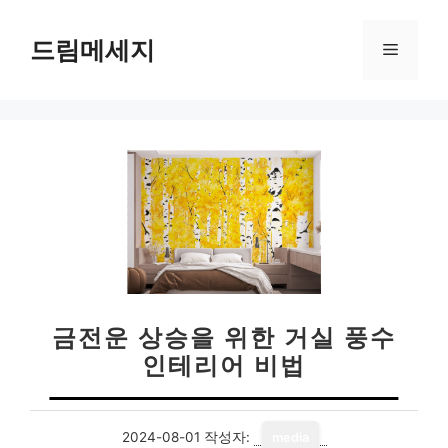
컨
텐
드림메세지
메
츠
로
뉴
건
너
뛰
기
금전운 상승을 위한 거실 풍수
인테리어 비법
2024-08-01
작성자:
media