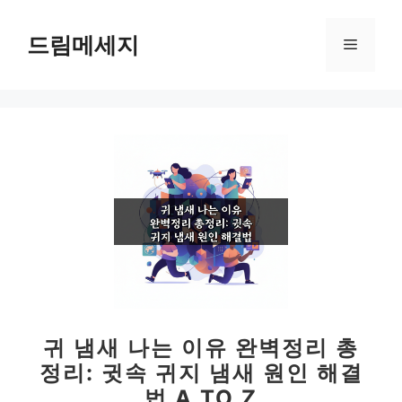
컨
텐
드림메세지
메
츠
로
뉴
건
너
뛰
기
귀 냄새 나는 이유 완벽정리 총
정리: 귓속 귀지 냄새 원인 해결
법 A TO Z