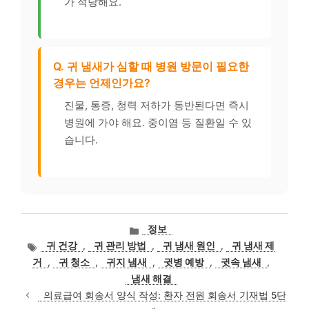
가 적당해요.
Q. 귀 냄새가 심할 때 병원 방문이 필요한
경우는 언제인가요?
진물, 통증, 청력 저하가 동반된다면 즉시
병원에 가야 해요. 중이염 등 질환일 수 있
습니다.
카
정보
테
태
귀 건강
,
귀 관리 방법
,
귀 냄새 원인
,
귀 냄새 제
고
그
거
,
귀 청소
,
귀지 냄새
,
귓병 예방
,
귓속 냄새
,
리
냄새 해결
의료급여 회송서 양식 작성: 환자 전원 회송서 기재법 5단