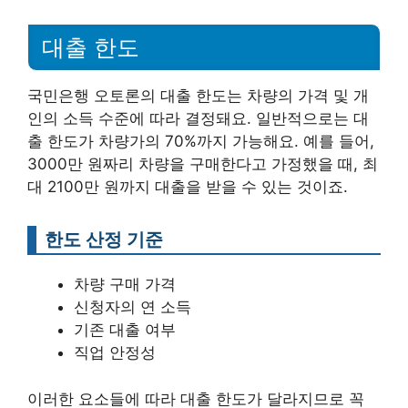
대출 한도
국민은행 오토론의 대출 한도는 차량의 가격 및 개
인의 소득 수준에 따라 결정돼요. 일반적으로는 대
출 한도가 차량가의 70%까지 가능해요. 예를 들어,
3000만 원짜리 차량을 구매한다고 가정했을 때, 최
대 2100만 원까지 대출을 받을 수 있는 것이죠.
한도 산정 기준
차량 구매 가격
신청자의 연 소득
기존 대출 여부
직업 안정성
이러한 요소들에 따라 대출 한도가 달라지므로 꼭