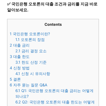
✅
국민은행 오토론의 대출 조건과 금리를 지금 바로
알아보세요.
Contents
1
국민은행 오토론이란?
1.1
오토론의 장점
2
대출 금리
2.1
금리 결정 요소
3
대출 한도
3.1
한도 산정 기준
4
신청 방법
4.1
신청 시 유의사항
5
결론
6
자주 묻는 질문 Q&A
6.1
Q1: 국민은행 오토론의 대출 금리는 어떻게
되나요?
6.2
Q2: 국민은행 오토론의 대출 한도는 어떻게