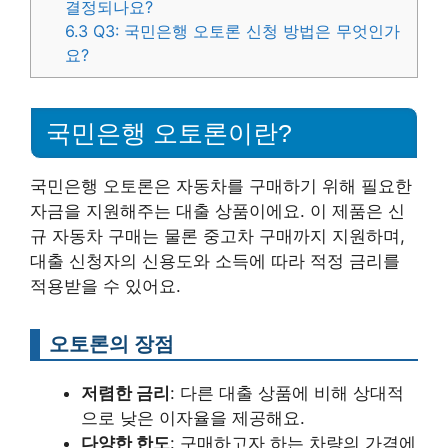
결정되나요?
6.3
Q3: 국민은행 오토론 신청 방법은 무엇인가
요?
국민은행 오토론이란?
국민은행 오토론은 자동차를 구매하기 위해 필요한
자금을 지원해주는 대출 상품이에요. 이 제품은 신
규 자동차 구매는 물론 중고차 구매까지 지원하며,
대출 신청자의 신용도와 소득에 따라 적정 금리를
적용받을 수 있어요.
오토론의 장점
저렴한 금리
: 다른 대출 상품에 비해 상대적
으로 낮은 이자율을 제공해요.
다양한 한도
: 구매하고자 하는 차량의 가격에