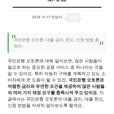
2024-11-17
작성자:
media
국민은행 오토론: 대출 금리, 한도, 신청 방법 총
정리
국민은행 오토론에 대해 알아보면, 많은 사람들이
필요로 하는 중요한 금융 서비스 중 하나라는 것을
알 수 있어요. 특히 자동차 구매를 계획하고 있는 소
비자에게 큰 도움이 될 수 있죠.
국민은행 오토론은
저렴한 금리와 유연한 조건을 제공하여 많은 사람들
의 여러 가지 재정 요구를 충족시켜 주고 있어요.
이
글에서는 국민은행 오토론의 대출 금리, 대출 한도,
신청 방법을 자세히 알아보도록 할게요.