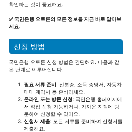
확인하는 것이 중요해요.
✅
국민은행 오토론의 모든 정보를 지금 바로 알아보
세요.
신청 방법
국민은행 오토론 신청 방법은 간단해요. 다음과 같
은 단계로 이루어집니다.
필요 서류 준비
: 신분증, 소득 증명서, 자동차
매매 계약서 등 준비하세요.
온라인 또는 방문 신청
: 국민은행 홈페이지에
서 직접 신청 가능하거나, 가까운 지점에 방
문하여 신청할 수 있어요.
신청서 제출
: 모든 서류를 준비하여 신청서를
제출해요.