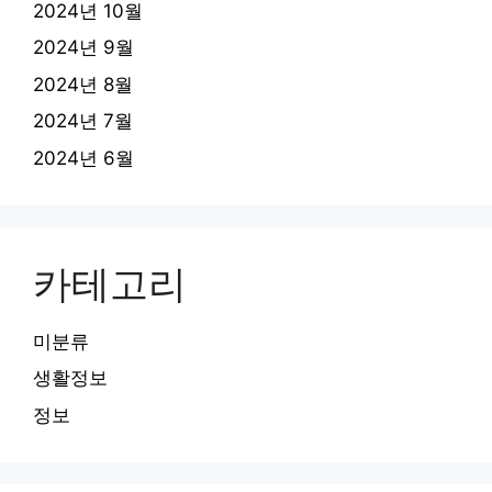
2024년 10월
2024년 9월
2024년 8월
2024년 7월
2024년 6월
카테고리
미분류
생활정보
정보