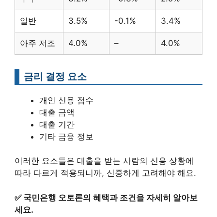
일반
3.5%
-0.1%
3.4%
아주 저조
4.0%
–
4.0%
금리 결정 요소
개인 신용 점수
대출 금액
대출 기간
기타 금융 정보
이러한 요소들은 대출을 받는 사람의 신용 상황에
따라 다르게 적용되니까, 신중하게 고려해야 해요.
✅
국민은행 오토론의 혜택과 조건을 자세히 알아보
세요.