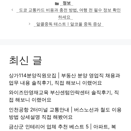
카
정보
테
도쿄 교통카드 비용과 충전 방법, 여행 전 필수 정보 확인
고
하세요
리
알콜중독 테스트ㅣ알코올 중독 증상
최신 글
상가114분양직원모집 | 부동산 분양 영업직 채용과
업무 내용 솔직후기, 직접 해보니 이랬어요
와이즈만영재교육 부산센텀안락센터 솔직후기, 직
접 해보니 이랬어요
인천공항 2터미널 교통안내 | 버스노선과 철도 이용
방법 상세설명 직접 해봤어요
금산군 인테리어 업체 추천 베스트 5 | 아파트, 복