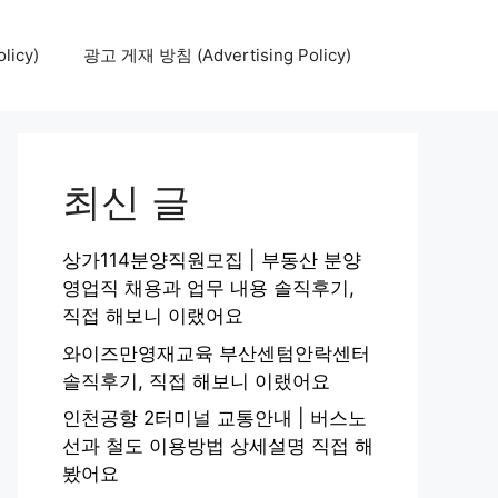
icy)
광고 게재 방침 (Advertising Policy)
최신 글
상가114분양직원모집 | 부동산 분양
영업직 채용과 업무 내용 솔직후기,
직접 해보니 이랬어요
와이즈만영재교육 부산센텀안락센터
솔직후기, 직접 해보니 이랬어요
인천공항 2터미널 교통안내 | 버스노
선과 철도 이용방법 상세설명 직접 해
봤어요