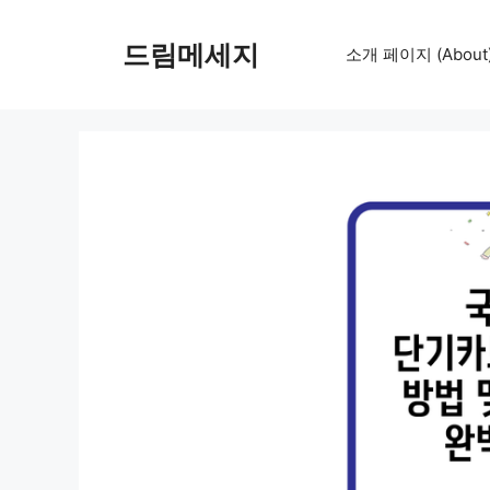
컨
텐
드림메세지
소개 페이지 (About
츠
로
건
너
뛰
기