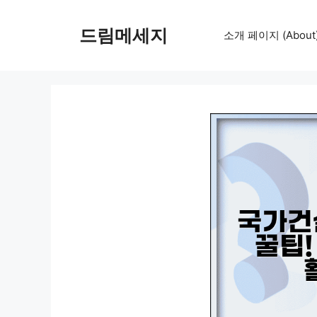
컨
텐
드림메세지
소개 페이지 (About
츠
로
건
너
뛰
기