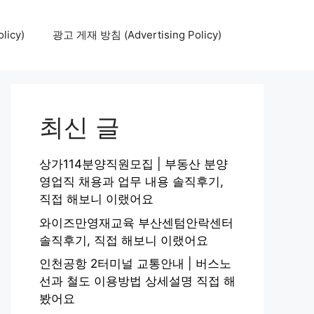
icy)
광고 게재 방침 (Advertising Policy)
최신 글
상가114분양직원모집 | 부동산 분양
영업직 채용과 업무 내용 솔직후기,
직접 해보니 이랬어요
와이즈만영재교육 부산센텀안락센터
솔직후기, 직접 해보니 이랬어요
인천공항 2터미널 교통안내 | 버스노
선과 철도 이용방법 상세설명 직접 해
봤어요