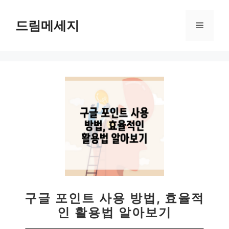
컨
텐
드림메세지
메
츠
로
뉴
건
너
뛰
기
구글 포인트 사용 방법, 효율적
인 활용법 알아보기