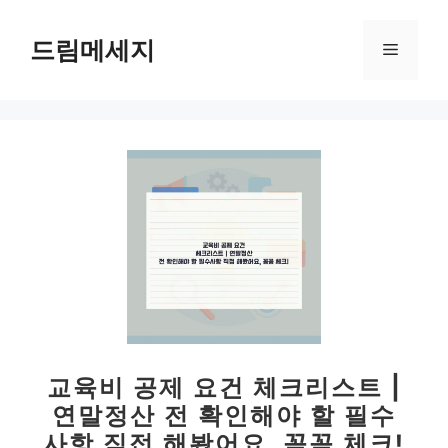
컨
텐
드림메세지
메
츠
로
뉴
건
너
뛰
기
교육비 공제 요건 체크리스트 |
연말정산 전 확인해야 할 필수
사항 직접 해봤어요, 꼼꼼 체크!