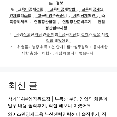
카
정보
테
태
교육비공제경험
,
교육비공제방법
,
교육비공제요
고
그
건체크리스트
,
교육비영수증준비
,
세액공제확인
,
소
리
득공제체크
,
연말정산꿀팁
,
연말정산준비후기
,
연말
정산필수사항
사망신고전 예금인출 방법 | 금융기관별 절차와 필요 서류
직접 해봤어요
위험물기능장 취득조건 안내 | 필수실무경력 + 응시제한
사항 총정리 체험기, 직접 해보니 이렇습니다
최신 글
상가114분양직원모집 | 부동산 분양 영업직 채용과
업무 내용 솔직후기, 직접 해보니 이랬어요
와이즈만영재교육 부산센텀안락센터 솔직후기, 직