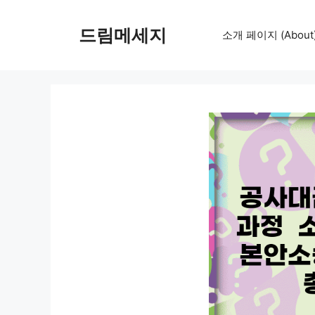
컨
텐
드림메세지
소개 페이지 (About
츠
로
건
너
뛰
기