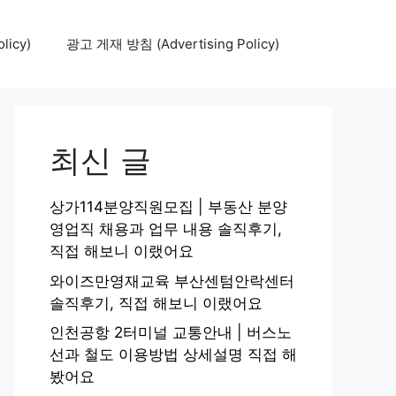
icy)
광고 게재 방침 (Advertising Policy)
최신 글
상가114분양직원모집 | 부동산 분양
영업직 채용과 업무 내용 솔직후기,
직접 해보니 이랬어요
와이즈만영재교육 부산센텀안락센터
솔직후기, 직접 해보니 이랬어요
인천공항 2터미널 교통안내 | 버스노
선과 철도 이용방법 상세설명 직접 해
봤어요