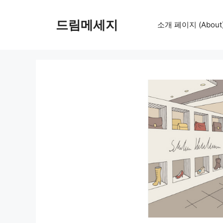
컨
텐
드림메세지
소개 페이지 (About
츠
로
건
너
뛰
기