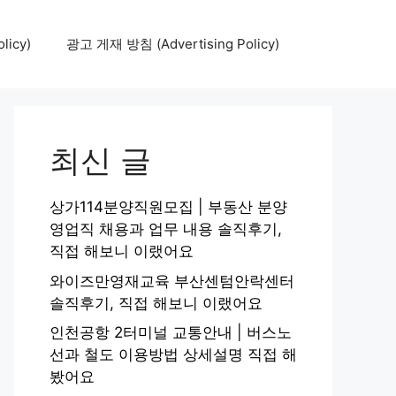
icy)
광고 게재 방침 (Advertising Policy)
최신 글
상가114분양직원모집 | 부동산 분양
영업직 채용과 업무 내용 솔직후기,
직접 해보니 이랬어요
와이즈만영재교육 부산센텀안락센터
솔직후기, 직접 해보니 이랬어요
인천공항 2터미널 교통안내 | 버스노
선과 철도 이용방법 상세설명 직접 해
봤어요