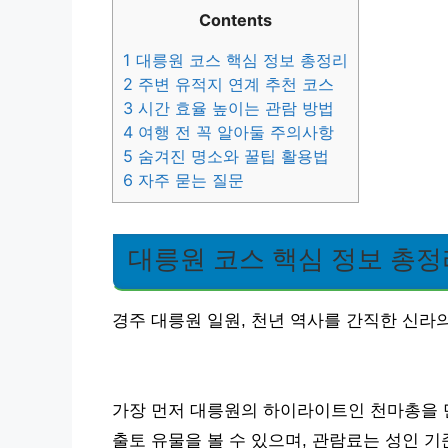
Contents
1
대릉원 코스 핵심 정보 총정리
2
주변 유적지 연계 추천 코스
3
시간 효율 높이는 관람 방법
4
여행 전 꼭 알아둘 주의사항
5
숨겨진 명소와 꿀팁 활용법
6
자주 묻는 질문
대릉원 코스 핵심 정보 총정
경주 대릉원 일원, 천년 역사를 간직한 신라
가장 먼저 대릉원의 하이라이트인 천마총을 
출토 유물을 볼 수 있으며, 관람료는 성인 기준