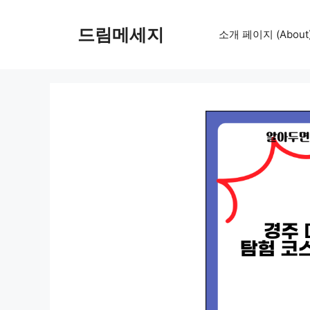
컨
텐
드림메세지
소개 페이지 (About
츠
로
건
너
뛰
기