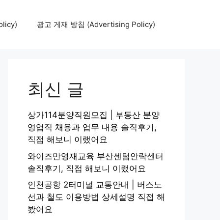
icy)
광고 게재 방침 (Advertising Policy)
최신 글
상가114분양직원모집 | 부동산 분양
영업직 채용과 업무 내용 솔직후기,
직접 해보니 이랬어요
와이즈만영재교육 부산센텀안락센터
솔직후기, 직접 해보니 이랬어요
인천공항 2터미널 교통안내 | 버스노
선과 철도 이용방법 상세설명 직접 해
봤어요