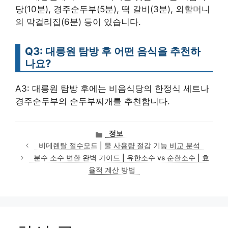
당(10분), 경주순두부(5분), 떡 갈비(3분), 외할머니
의 막걸리집(6분) 등이 있습니다.
Q3: 대릉원 탐방 후 어떤 음식을 추천하
나요?
A3: 대릉원 탐방 후에는 비음식당의 한정식 세트나
경주순두부의 순두부찌개를 추천합니다.
카
정보
테
비데렌탈 절수모드 | 물 사용량 절감 기능 비교 분석
고
분수 소수 변환 완벽 가이드 | 유한소수 vs 순환소수 | 효
리
율적 계산 방법