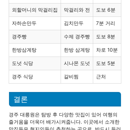
외할머니의 막걸리집
막걸리와 전
도보 6분
자하손만두
김치만두
7분 거리
경주빵
수제 경주빵
도보 8분
한방삼계탕
한방 삼계탕
차로 10분
도넛 식당
시나몬 도넛
도보 5분
경주 식당
갈비찜
근처
결론
경주 대릉원은 탐방 후 다양한 맛집이 있어 여행의
즐거움을 더욱더 배가시켜줍니다. 이곳에서 소개한
맛집들은 현지인들이 추천하는 곳으로, 반드시 들러