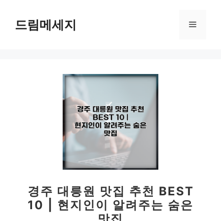
컨
텐
드림메세지
메
츠
로
뉴
건
너
뛰
기
경주 대릉원 맛집 추천 BEST
10 | 현지인이 알려주는 숨은
맛집