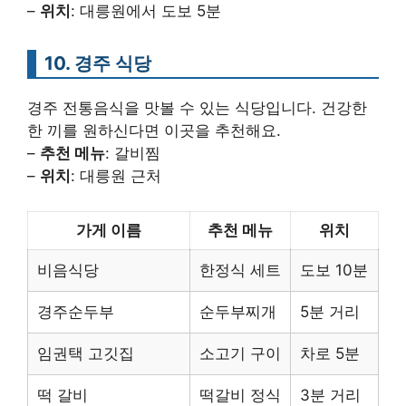
–
위치
: 대릉원에서 도보 5분
10. 경주 식당
경주 전통음식을 맛볼 수 있는 식당입니다. 건강한
한 끼를 원하신다면 이곳을 추천해요.
–
추천 메뉴
: 갈비찜
–
위치
: 대릉원 근처
가게 이름
추천 메뉴
위치
비음식당
한정식 세트
도보 10분
경주순두부
순두부찌개
5분 거리
임권택 고깃집
소고기 구이
차로 5분
떡 갈비
떡갈비 정식
3분 거리