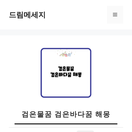
컨
텐
드림메세지
메
츠
로
뉴
건
너
뛰
기
검은물꿈 검은바다꿈 해몽