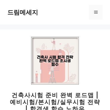
컨
텐
드림메세지
메
츠
로
뉴
건
너
뛰
기
건축사시험 준비 완벽 로드맵 |
예비시험/본시험/실무시험 전략
| 합격생 학습 노하우